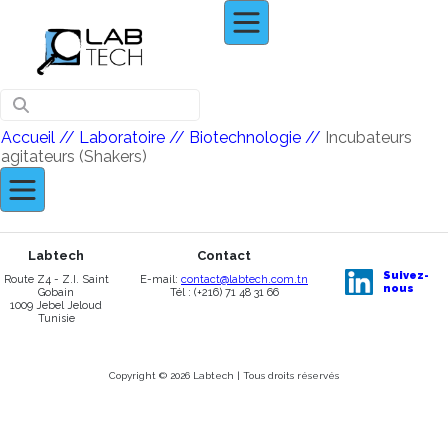
Accueil
// Laboratoire //
Biotechnologie
//
Incubateurs
agitateurs (Shakers)
Labtech
Contact
Suivez-
Route Z4 - Z.I. Saint
E-mail:
contact@labtech.com.tn
nous
Gobain
Tél : (+216) 71 48 31 66
1009 Jebel Jeloud
Tunisie
Copyright © 2026 Labtech | Tous droits réservés